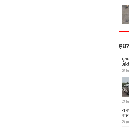
इधर
मुख्
अखि
Ju
Ju
राज
कसा
Ju