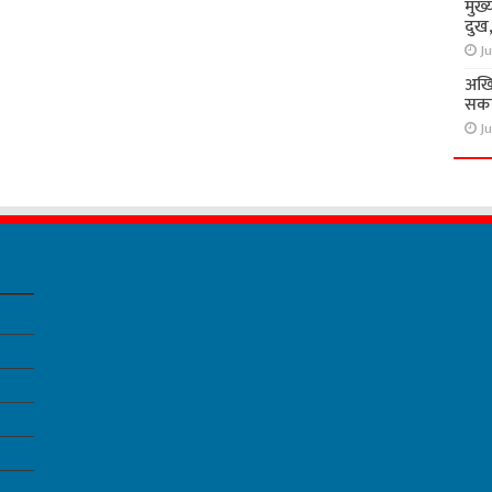
मुख्
दुख
Ju
अखि
सकते
Ju