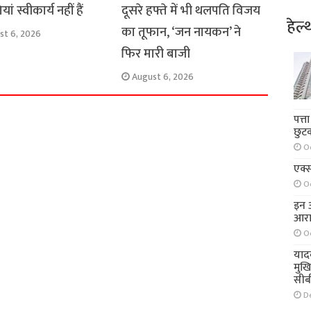
दूसरे हफ्ते में भी थलपति विजय
यां स्वीकार्य नहीं हैं
हेल्
का तूफान, ‘जन नायकन’ ने
st 6, 2026
फिर मारी बाजी
August 6, 2026
पत्त
छुट
O
एक्स
O
इन आ
आरा
O
याद
मुख
सीब
D