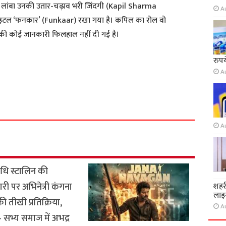
िंह लांबा उनकी उतार-चढ़ाव भरी जिंदगी (Kapil Sharma
A
का टाइटल ‘फनकार’ (Funkaar) रखा गया है। कपिल का रोल वो
की कोई जानकारी फिलहाल नहीं दी गई है।
रुप
A
S
h
a
r
A
e
धि स्टालिन की
ारी पर अभिनेत्री कंगना
शहर
लाइस
ी तीखी प्रतिक्रिया,
A
सभ्य समाज में अभद्र