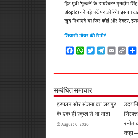
हिट मूवी ‘फुकरे’ के डायरेक्टर मृगदीप स
Biopic) को बड़े पर्दे पर उकेरेंगे। इस
खुद निभाएंगे या फिर कोई और ऐक्टर, इस
सियासी मीयर की रिपोर्ट
F
W
T
T
E
C
a
h
w
e
m
o
c
a
i
l
a
p
e
t
t
e
i
y
b
s
t
g
l
L
o
A
e
r
i
सम्बंधित समाचार
o
p
r
a
n
इरफान और अंजना का जयपुर
उदयनि
k
p
m
k
के एक ही स्कूल से था नाता
गिरफ्त
रनौत क
August 6, 2026
कहा— 