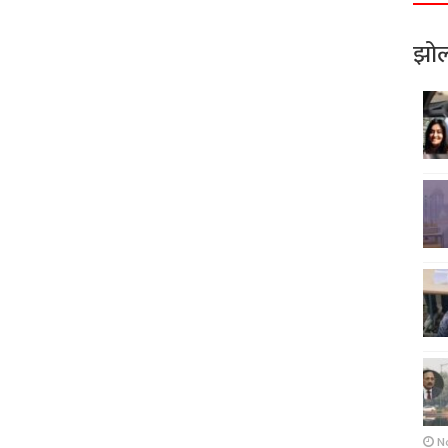
झोल
N