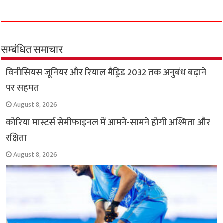
c
a
i
l
a
p
a
e
t
t
e
i
y
r
b
s
t
g
l
L
e
o
A
e
r
i
सम्बंधित समाचार
o
p
r
a
n
विनीसियस जूनियर और रियाल मैड्रिड 2032 तक अनुबंध बढ़ाने
k
p
m
k
पर सहमत
August 8, 2026
कोरिया मास्टर्स सेमीफाइनल में आमने-सामने होगी अश्मिता और
रक्षिता
August 8, 2026