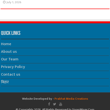
July 1, 2026
Quick Links
Home
About us
Our Team
Privacy Policy
Contact us
बिहार
Website Developed by -
Prabhat Media Creations
© Copyrights 2026, All Rights Reserved to SiyasiMiyar.Com