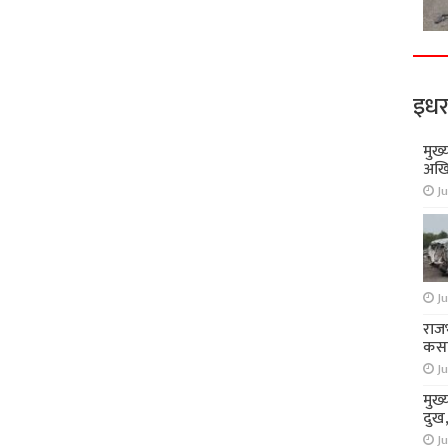
इधर
मुख्
अखि
Ju
Ju
राज
कसा
Ju
मुख्
दुख
Ju