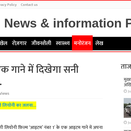
vacy Policy
Contact us
खेल
रोज़गार
जीवनशैली
स्वास्थ्य
मनोरंजन
लेख
ताज
क गाने में दिखेगा सनी
…
मुख्
अखि
Ju
Views
सनी लियोनी का जलवा…
Ju
ी लियोनी फ़िल्म ‘आइटम’ नंबर 1′ के एक आइटम गाने में अपना