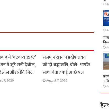
A
S
h
a
A
r
भारत
e
दिल्
A
ाद में ‘बंटवारा 1947’
सलमान खान ने प्रदीप रावत
मोशन में जुटे सनी देओल,
को दी श्रद्धांजलि, बोले- आपके
ेओल और प्रीति जिंटा
साथ बिताए कई अच्छे पल
एमवी
अधि
st 7, 2026
August 7, 2026
A
हेल्