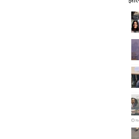
झोल
N