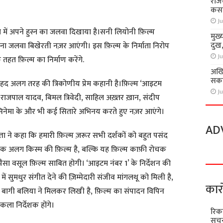
राज
कसा
Ju
ग में अपने हुस्न का जलवा दिखाया है।सनी लियोनी फ़िल्म
मुख्
दुख
ा जलवा बिखेरती नज़र आएंगी। इस फ़िल्म के निर्माता निरोप
Ju
े‌ तहत फ़िल्म का निर्माण करेंगे.
अखि
सकते
ेहद अलग तरह की त्रिकोणीय प्रेम कहानी है।फ़िल्म ‘आइटम
Ju
ांत, राजपाल यादव, बिमल त्रिवेदी, साहिल अख़्तर ख़ान, संदीप
नेमा के और भी कई सितारे अभिनय करते हुए नज़र‌ आएंगे।
AD
ुप्ता ने कहा कि हमारी फ़िल्म ज़रूर सभी दर्शकों को बहुत पसंद
़ एक अलग किस्म की फ़िल्म है, बल्कि यह फ़िल्म काफ़ी रोचक
सा वसूल फ़िल्म साबित होगी। ‘आइटम नंबर 1’ के निर्देशन की
ें सुमधुर संगीत देने की ज़िम्मेदारी संजीव मांगलथू को मिली है,
कार
 बागी बलिया ने‌ मिलकर लिखी है, फ़िल्म का संपादन‌ विपिन
ला निर्देशक होंगे।
रिक
सूचन