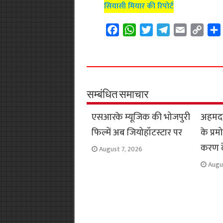
सियासी मियार की रिपोर्ट
F
W
T
T
E
C
a
h
w
e
m
o
c
a
i
l
a
p
e
t
t
e
i
y
b
s
t
g
l
L
o
A
e
r
i
सम्बंधित समाचार
o
p
r
a
n
एसआरके म्यूजिक की भोजपुरी
अहमदाब
k
p
m
k
फिल्में अब जियोहॉटस्टार पर
के प्र
करण द
August 7, 2026
Augu