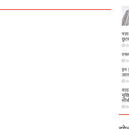
पत्त
छुट
O
एक्स
O
इन आ
आरा
O
याद
मुख
सीब
D