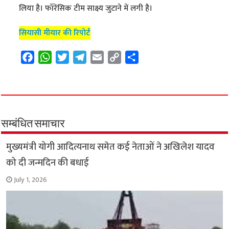
लिया है। फॉरेंसिक टीम साक्ष्य जुटाने में लगी है।
सियासी मीयार की रिपोर्ट
F
W
T
T
E
C
S
a
h
w
e
m
o
h
c
a
i
l
a
p
a
e
t
t
e
i
y
r
b
s
t
g
l
L
e
o
A
e
r
i
सम्बंधित समाचार
o
p
r
a
n
मुख्यमंत्री योगी आदित्यनाथ समेत कई नेताओं ने अखिलेश यादव
k
p
m
k
को दी जन्मदिन की बधाई
July 1, 2026