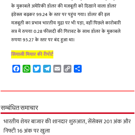
के मुकाबले अमेरिकी डॉलर की मजबूती को दिखाने वाला डॉलर
इंडेक्स बढ़कर 99.24 के स्तर पर पहुंच गया। डॉलर की इस
मजबूती का प्रभाव भारतीय मुद्रा पर भी पड़ा, वहीं पिछले कारोबारी
सत्र में रुपया 0.28 फीसदी की गिरावट के साथ डॉलर के मुकाबले
रुपया 95.27 के स्तर पर बंद हुआ था।
सियासी मियार की रीपोर्ट
F
W
T
T
E
C
S
a
h
w
e
m
o
h
c
a
i
l
a
p
a
e
t
t
e
i
y
r
b
s
t
g
l
L
e
o
A
e
r
i
सम्बंधित समाचार
o
p
r
a
n
भारतीय शेयर बाजार की शानदार शुरुआत, सेंसेक्स 201 अंक और
k
p
m
k
निफ्टी 16 अंक पर खुला