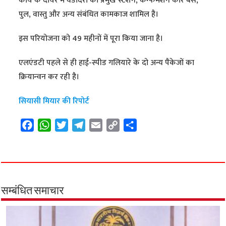
कार्य के दायरे में वडोदरा का प्रमुख स्टेशन, कन्फर्मेशन कार बेस,
पुल, वास्तु और अन्य संबंधित कामकाज शामिल है।
इस परियोजना को 49 महीनों में पूरा किया जाना है।
एलएंडटी पहले से ही हाई-स्पीड गलियारे के दो अन्य पैकेजों का
क्रियान्वन कर रही है।
सियासी मियार की रिपोर्ट
F
W
T
T
E
C
S
a
h
w
e
m
o
h
c
a
i
l
a
p
a
e
t
t
e
i
y
r
b
s
t
g
l
L
e
o
A
e
r
i
सम्बंधित समाचार
o
p
r
a
n
k
p
m
k