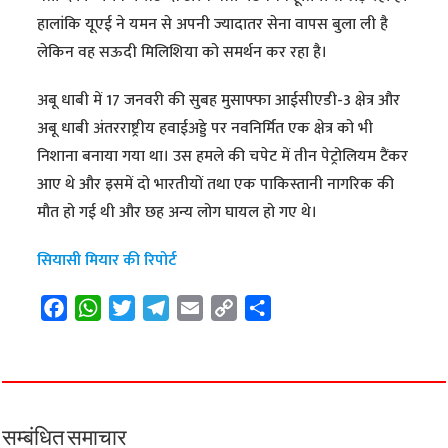
हालांकि यूएई ने यमन से अपनी ज्यादातर सेना वापस बुला ली है
लेकिन वह सऊदी मिलिशिया को समर्थन कर रहा है।
अबू धाबी में 17 जनवरी की सुबह मुसाफ्फा आईसीएडी-3 क्षेत्र और
अबू धाबी अंतरराष्ट्रीय हवाईअड्डे पर नवनिर्मित एक क्षेत्र को भी
निशाना बनाया गया था। उस हमले की चपेट में तीन पेट्रोलियम टैंकर
आए थे और इसमें दो भारतीयों तथा एक पाकिस्तानी नागरिक की
मौत हो गई थी और छह अन्य लोग घायल हो गए थे।
सियासी मियार की रिपोर्ट
F
W
T
T
E
C
S
a
h
w
e
m
o
h
c
a
i
l
a
p
a
e
t
t
e
i
y
r
b
s
t
g
l
L
e
o
A
e
r
i
सम्बंधित समाचार