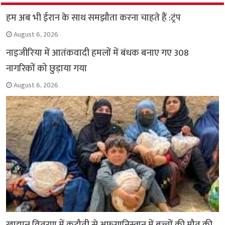
o
p
r
a
n
हम अब भी ईरान के साथ समझौता करना चाहते हैं :ट्रंप
k
p
m
k
August 6, 2026
नाइजीरिया में आतंकवादी हमलों में बंधक बनाए गए 308
नागरिकों को छुड़ाया गया
August 6, 2026
खाद्यान्न वितरण में कटौती से अफगानिस्तान में बच्चों की मौत की