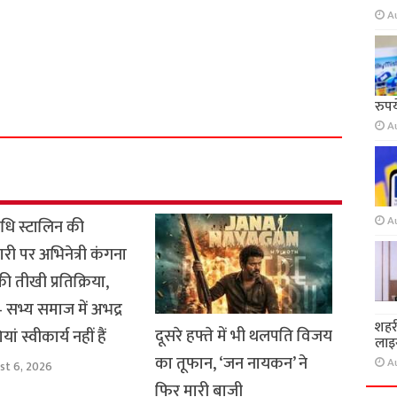
A
S
h
रुप
a
A
r
e
A
धि स्टालिन की
ारी पर अभिनेत्री कंगना
ी तीखी प्रतिक्रिया,
सभ्य समाज में अभद्र
शहर
दूसरे हफ्ते में भी थलपति विजय
यां स्वीकार्य नहीं हैं
लाइस
का तूफान, ‘जन नायकन’ ने
A
st 6, 2026
फिर मारी बाजी