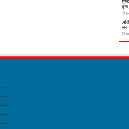
मुख्
दुख
Ju
अखि
सकते
Ju