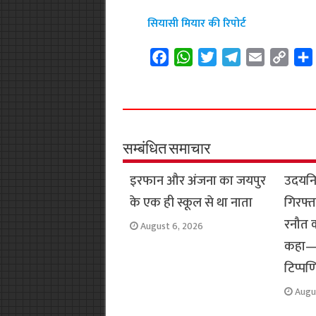
सियासी मियार की रिपोर्ट
F
W
T
T
E
C
a
h
w
e
m
o
c
a
i
l
a
p
e
t
t
e
i
y
b
s
t
g
l
L
o
A
e
r
i
सम्बंधित समाचार
o
p
r
a
n
इरफान और अंजना का जयपुर
उदयनि
k
p
m
k
के एक ही स्कूल से था नाता
गिरफ्त
रनौत क
August 6, 2026
कहा— 
टिप्पणि
Augu