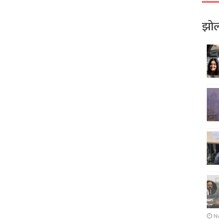
झोल
N