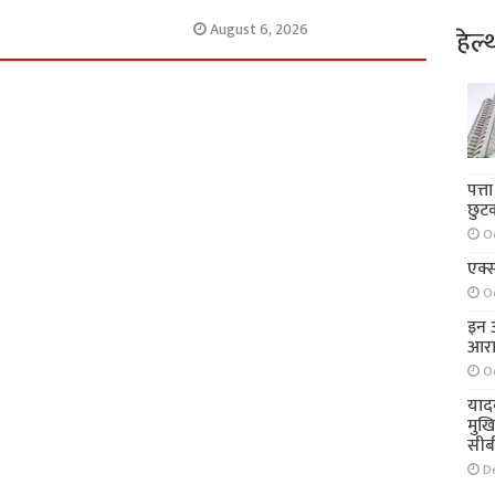
August 6, 2026
हेल्
पत्त
छुट
O
एक्स
O
इन आ
आरा
O
याद
मुख
सीब
D