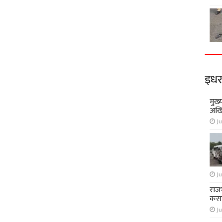
इधर
मुख्
अखि
Ju
Ju
राज
कसा
Ju