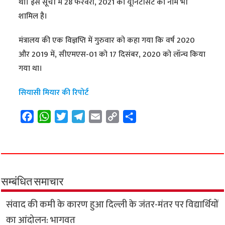
था। इस सूची में 28 फरवरी, 2021 को यूनिटीसैट का नाम भी
शामिल है।
मंत्रालय की एक विज्ञप्ति में गुरुवार को कहा गया कि वर्ष 2020
और 2019 में, सीएमएस-01 को 17 दिसंबर, 2020 को लॉन्च किया
गया था।
सियासी मियार की रिपोर्ट
F
W
T
T
E
C
S
a
h
w
e
m
o
h
c
a
i
l
a
p
a
e
t
t
e
i
y
r
b
s
t
g
l
L
e
o
A
e
r
i
सम्बंधित समाचार
o
p
r
a
n
संवाद की कमी के कारण हुआ दिल्ली के जंतर-मंतर पर विद्यार्थियों
k
p
m
k
का आंदोलन: भागवत