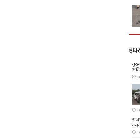
इधर
मुख्
अखि
Ju
Ju
राज
कसा
Ju