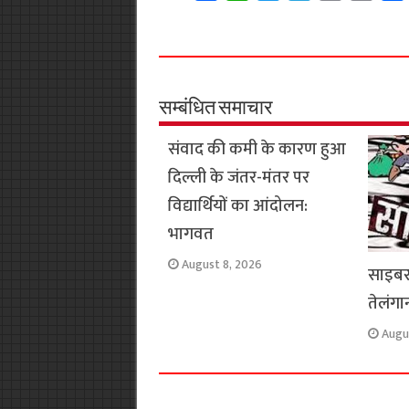
a
h
w
e
m
o
c
a
i
l
a
p
e
t
t
e
i
y
b
s
t
g
l
L
o
A
e
r
i
सम्बंधित समाचार
o
p
r
a
n
संवाद की कमी के कारण हुआ
k
p
m
k
दिल्ली के जंतर-मंतर पर
विद्यार्थियों का आंदोलन:
भागवत
August 8, 2026
साइबर क
तेलंगान
Augu