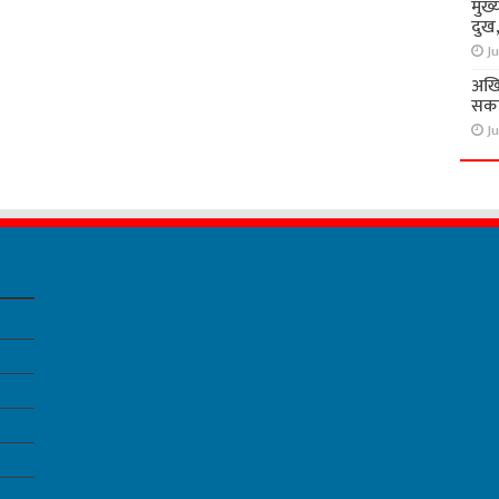
मुख्
दुख
Ju
अखि
सकते
Ju