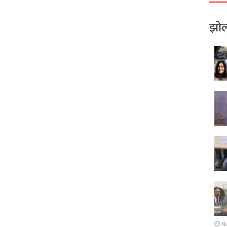
झोल
N