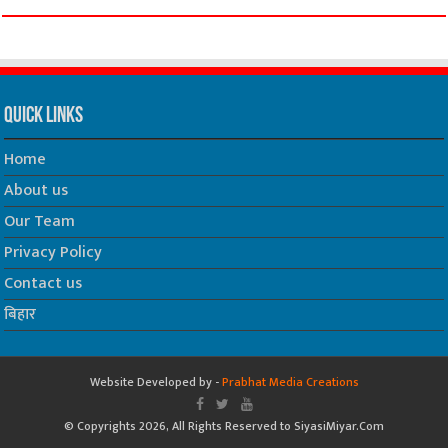
Quick Links
Home
About us
Our Team
Privacy Policy
Contact us
बिहार
Website Developed by -
Prabhat Media Creations
© Copyrights 2026, All Rights Reserved to SiyasiMiyar.Com