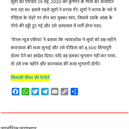
सूर्या का परिवार 29 मई, 2020 को कृष्णन के पिता का जन्मदिन
मना रहा था। इससे पहले सूर्या ने शराब पी। सूर्या ने शराब के नशे में
पीड़िता के चेहरे पर तीन बार मुक्का मारा, जिससे उसके आंख के
नीचे की हड्डी टूट गई और उसे अस्पताल में भर्ती होना पड़ा।
‘चैनल न्यूज एशिया’ ने बताया कि न्यायाधीश ने सूर्या को छह महीने
कारावास की सजा सुनाई और उसे पीड़िता को 8,500 सिंगापुरी
डॉलर देने का आदेश दिया। यदि वह इसका भुगतान नहीं कर पाया,
तो उसे एक महीने और कारावास की सजा भुगतनी होगी।
सियासी मीयर की रिपोर्ट
F
W
T
T
E
C
S
a
h
w
e
m
o
h
c
a
i
l
a
p
a
e
t
t
e
i
y
r
b
s
t
g
l
L
e
o
A
e
r
i