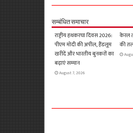
e
t
t
e
i
y
b
s
t
g
l
L
o
A
e
r
i
सम्बंधित समाचार
o
p
r
a
n
राष्ट्रीय हथकरघा दिवस 2026:
केरल 
k
p
m
k
पीएम मोदी की अपील, हैंडलूम
की तल
खरीदें और भारतीय बुनकरों का
Augu
बढ़ाएं सम्मान
August 7, 2026