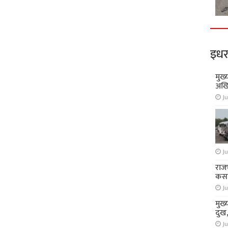
इधर
मुख्
अखि
Ju
Ju
राज
कसा
Ju
मुख्
दुख
Ju