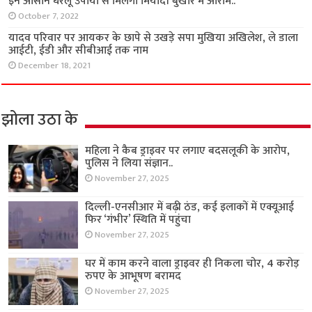
इन आसान घरेलू उपायों से मिलेगा मियादी बुखार में आराम..
October 7, 2022
यादव परिवार पर आयकर के छापे से उखड़े सपा मुखिया अखिलेश, ले डाला
आईटी, ईडी और सीबीआई तक नाम
December 18, 2021
झोला उठा के
महिला ने कैब ड्राइवर पर लगाए बदसलूकी के आरोप,
पुलिस ने लिया संज्ञान..
November 27, 2025
दिल्ली-एनसीआर में बढ़ी ठंड, कई इलाकों में एक्यूआई
फिर ‘गंभीर’ स्थिति में पहुंचा
November 27, 2025
घर में काम करने वाला ड्राइवर ही निकला चोर, 4 करोड़
रुपए के आभूषण बरामद
November 27, 2025