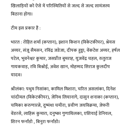
खिलाड़ियों को ऐसे में परिस्थितियों से जल्द से जल्द सामंजस्य
बिठाना होगा।
टीम इस प्रकार हैं :
भारत : रोहित शर्मा (कप्तान), इशान किशन (विकेटकीपर), श्रेयस
अय्यर, संजू सैमसन, रविंद्र जडेजा, दीपक हुड्डा, वेंकटेश अय्यर, हर्षल
पटेल, भुवनेश्वर कुमार, जसप्रीत बुमराह, युजवेंद्र चहल, रुतुराज
गायकवाड़, रवि बिश्नोई, अवेश खान, मोहम्मद सिराज कुलदीप
यादव।
श्रीलंका: पथुम निसांका, कामिल मिशारा, चरित असलांका, दिनेश
चांदीमल (विकेटकीपर), जेनिथ लियानागे, दासुन शनाका (कप्तान),
चमिका करुणारत्ने, दुष्मंथा चमीरा, प्रवीण जयविक्रमा, जेफरी
वेंडरसे, लाहिरू कुमारा, दनुष्का गुणाथिलका, एशियाई डेनियल,
शिरन फर्नांडो , बिनुरा फर्नांडो।