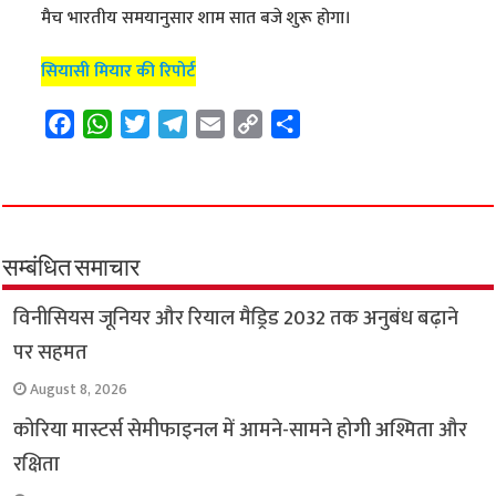
मैच भारतीय समयानुसार शाम सात बजे शुरू होगा।
सियासी मियार की रिपोर्ट
F
W
T
T
E
C
S
a
h
w
e
m
o
h
c
a
i
l
a
p
a
e
t
t
e
i
y
r
b
s
t
g
l
L
e
o
A
e
r
i
सम्बंधित समाचार
o
p
r
a
n
विनीसियस जूनियर और रियाल मैड्रिड 2032 तक अनुबंध बढ़ाने
k
p
m
k
पर सहमत
August 8, 2026
कोरिया मास्टर्स सेमीफाइनल में आमने-सामने होगी अश्मिता और
रक्षिता