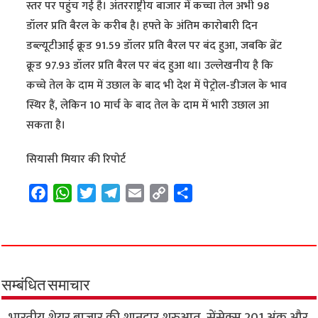
स्तर पर पहुंच गई है। अंतरराष्ट्रीय बाजार में कच्चा तेल अभी 98
डॉलर प्रति बैरल के करीब है। हफ्ते के अंतिम कारोबारी दिन
डब्ल्यूटीआई क्रूड 91.59 डॉलर प्रति बैरल पर बंद हुआ, जबकि ब्रेंट
क्रूड 97.93 डॉलर प्रति बैरल पर बंद हुआ था। उल्लेखनीय है कि
कच्चे तेल के दाम में उछाल के बाद भी देश में पेट्रोल-डीजल के भाव
स्थिर हैं, लेकिन 10 मार्च के बाद तेल के दाम में भारी उछाल आ
सकता है।
सियासी मियार की रिपोर्ट
F
W
T
T
E
C
S
a
h
w
e
m
o
h
c
a
i
l
a
p
a
e
t
t
e
i
y
r
b
s
t
g
l
L
e
o
A
e
r
i
सम्बंधित समाचार
o
p
r
a
n
भारतीय शेयर बाजार की शानदार शुरुआत, सेंसेक्स 201 अंक और