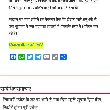
को अपने लिंक्डइन प्रोफाइल में करियर ब्रेक जोड़ने और इस दौरान
मिले अनुभवों को प्रदर्शित करने की अनुमति देता है।
सदस्य यह बता सकेंगे कि कैरियर ब्रेक के दौरान मिले अनुभवों से
उस भूमिका में क्या सहायता मिलती है, जिसके लिए वे आवेदन कर
रहे हैं।
सियासी मीयार की रिपोर्ट
F
W
T
T
E
C
S
a
h
w
e
m
o
h
c
a
i
l
a
p
a
e
t
t
e
i
y
r
b
s
t
g
l
L
e
o
A
e
r
i
सम्बंधित समाचार
o
p
r
a
n
रिकवरी एजेंट के घर पर आने से एक दिन पहले सूचना देगा बैंक,
k
p
m
k
रिकॉर्ड होगी पूरी कॉल