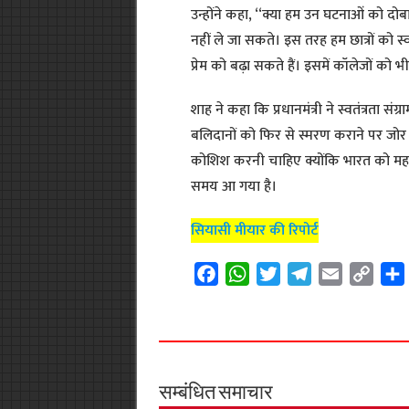
उन्होंने कहा, ‘‘क्या हम उन घटनाओं को दोब
नहीं ले जा सकते। इस तरह हम छात्रों को स्
प्रेम को बढ़ा सकते हैं। इसमें कॉलेजों को
शाह ने कहा कि प्रधानमंत्री ने स्वतंत्रता स
बलिदानों को फिर से स्मरण कराने पर जोर दि
कोशिश करनी चाहिए क्योंकि भारत को मह
समय आ गया है।
सियासी मीयार की रिपोर्ट
F
W
T
T
E
C
a
h
w
e
m
o
c
a
i
l
a
p
e
t
t
e
i
y
b
s
t
g
l
L
o
A
e
r
i
सम्बंधित समाचार