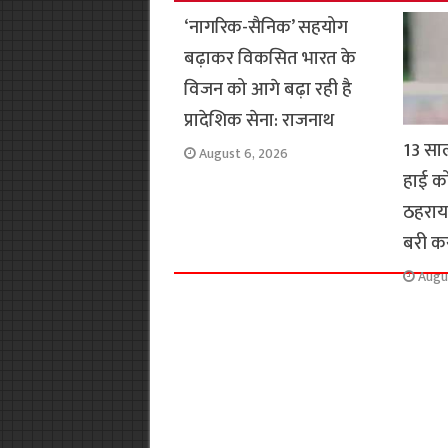
o
p
r
a
n
‘नागरिक-सैनिक’ सहयोग
k
p
m
k
बढ़ाकर विकसित भारत के
विजन को आगे बढ़ा रही है
प्रादेशिक सेना: राजनाथ
13 साल 
August 6, 2026
हाई को
ठहराया
बरी क
Augu