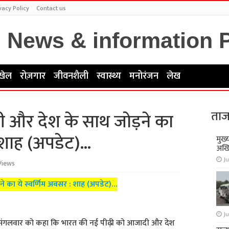
vacy Policy
Contact us
खेल
रोज़गार
जीवनशैली
स्वास्थ्य
मनोरंजन
लेख
ताज
ी और देश के साथ जोड़ने का
: शाह (अपडेट)…
मुख्
अखि
Ju
Views
े का ये स्वर्णिम अवसर : शाह (अपडेट)…
Ju
ह ने मंगलवार को कहा कि भारत की नई पीढ़ी को आजादी और देश