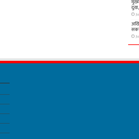
मुख्
दुख
Ju
अखि
सकते
Ju