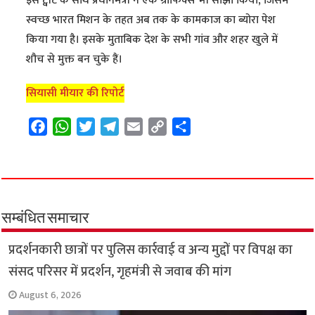
इस ट्वीट के साथ प्रधानमंत्री ने एक ग्राफिक्स भी साझा किया, जिसमें
स्वच्छ भारत मिशन के तहत अब तक के कामकाज का ब्योरा पेश
किया गया है। इसके मुताबिक देश के सभी गांव और शहर खुले में
शौच से मुक्त बन चुके हैं।
सियासी मीयार की रिपोर्ट
F
W
T
T
E
C
S
a
h
w
e
m
o
h
c
a
i
l
a
p
a
e
t
t
e
i
y
r
b
s
t
g
l
L
e
o
A
e
r
i
सम्बंधित समाचार
o
p
r
a
n
प्रदर्शनकारी छात्रों पर पुलिस कार्रवाई व अन्य मुद्दों पर विपक्ष का
k
p
m
k
संसद परिसर में प्रदर्शन, गृहमंत्री से जवाब की मांग
August 6, 2026