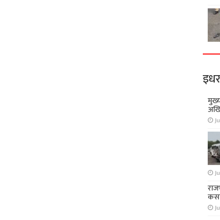
इधर
मुख्
अखि
Ju
Ju
राज
कसा
Ju