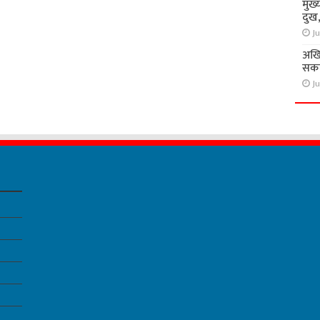
मुख्
दुख
Ju
अखि
सकते
Ju