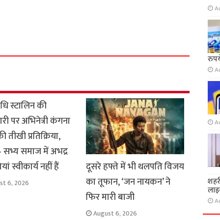
A
S
h
a
r
रुप
e
A
धि स्टालिन की
ारी पर अभिनेत्री कंगना
A
ी तीखी प्रतिक्रिया,
सभ्य समाज में अभद्र
दूसरे हफ्ते में भी थलपति विजय
यां स्वीकार्य नहीं हैं
का तूफान, ‘जन नायकन’ ने
शहर
st 6, 2026
लाइस
फिर मारी बाजी
A
August 6, 2026