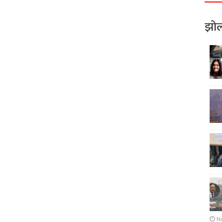
झोल
N