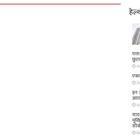
हेल्
पत्त
छुट
O
एक्स
O
इन आ
आरा
O
याद
मुख
सीब
D