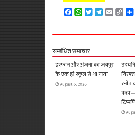
F
W
T
T
E
C
a
h
w
e
m
o
c
a
i
l
a
p
e
t
t
e
i
y
b
s
t
g
l
L
o
A
e
r
i
सम्बंधित समाचार
o
p
r
a
n
इरफान और अंजना का जयपुर
उदयनि
k
p
m
k
के एक ही स्कूल से था नाता
गिरफ्त
रनौत क
August 6, 2026
कहा— 
टिप्पणि
Augu