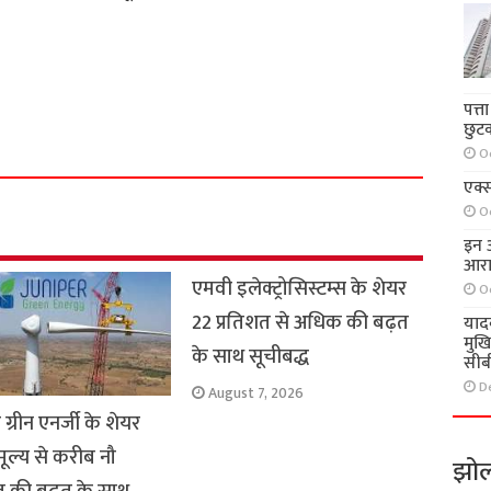
S
पत्त
h
छुट
a
O
r
एक्स
e
O
इन आ
आरा
एमवी इलेक्ट्रोसिस्टम्स के शेयर
O
22 प्रतिशत से अधिक की बढ़त
याद
मुख
के साथ सूचीबद्ध
सीब
D
August 7, 2026
 ग्रीन एनर्जी के शेयर
 मूल्य से करीब नौ
झोल