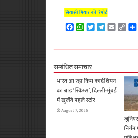
सियासी मियार की रिपोर्ट
F
W
T
T
E
C
a
h
w
e
m
o
c
a
i
l
a
p
e
t
t
e
i
y
b
s
t
g
l
L
o
A
e
r
i
सम्बंधित समाचार
o
p
r
a
n
भारत आ रहा किम कार्दशियन
k
p
m
k
का ब्रांड ‘स्किम्स’, दिल्ली-मुंबई
में खुलेंगे पहले स्टोर
August 7, 2026
जूनिपर
निर्गम