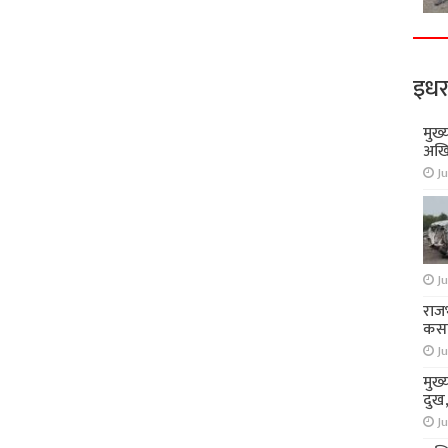
इधर
मुख्
अखि
Ju
Ju
राज
कसा
Ju
मुख्
दुख
Ju