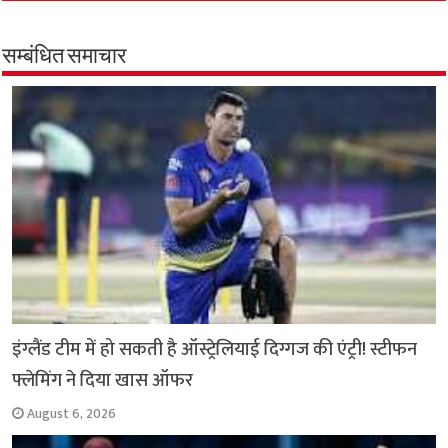
e
t
t
e
i
y
r
b
s
t
g
l
L
e
o
A
e
r
i
सम्बंधित समाचार
o
p
r
a
n
k
p
m
k
इंग्लैंड टीम में हो सकती है ऑस्ट्रेलियाई दिग्गज की एंट्री! स्टीफन
फ्लेमिंग ने दिया खास ऑफर
August 6, 2026