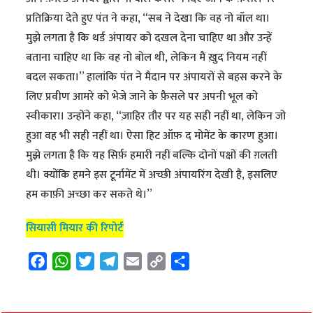
प्रतिक्रिया देते हुए पंत ने कहा, “सब ने देखा कि वह नो बॉल था।
मुझे लगता है कि थर्ड अंपायर को दखल देना चाहिए था और उन्हें
बताना चाहिए था कि वह नो बोल थी, लेकिन मैं ख़ुद नियम नहीं
बदल सकता।” हालांकि पंत ने मैदान पर अंपायरों से बहस करने के
लिए प्रवीण आमरे को भेजे जाने के फ़ैसले पर अपनी भूल को
स्वीकारा। उन्होंने कहा, “ज़ाहिर तौर पर यह सही नहीं था, लेकिन जो
हुआ वह भी सही नहीं था। ऐसा हिट ऑफ़ द मोमेंट के कारण हुआ।
मुझे लगता है कि यह सिर्फ़ हमारी नहीं बल्कि दोनों पक्षों की ग़लती
थी। क्योंकि हमने इस टूर्नामेंट में अच्छी अंपायरिंग देखी है, इसलिए
हम काफ़ी अच्छा कर सकते थे।”
सियासी मियार की रिपोर्ट
F
W
T
T
E
C
S
a
h
w
e
m
o
h
c
a
i
l
a
p
a