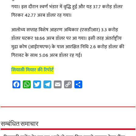
गया। इस दौरान स्वर्ण भंडार में वृद्धि हुई और यह 37.7 करोड़ डॉलर
गिरकर 42.77 अरब डॉलर रह गया।
आलोच्य सप्ताह विशेष आहरण अधिकार (एसडीआर) 3.3 करोड़
डॉलर घटकर 18.66 अरब डॉलर पर आ गया। इसी तरह अंतर्राष्ट्रीय
मुद्रा कोष (आईएमएफ) के पास आरक्षित निधि 2.6 करोड़ डॉलर की
गिरावट के साथ 5.06 अरब डॉलर रह गई।
सियासी मियार की रिपोर्ट
F
W
T
T
E
C
S
a
h
w
e
m
o
h
c
a
i
l
a
p
a
e
t
t
e
i
y
r
b
s
t
g
l
L
e
o
A
e
r
i
सम्बंधित समाचार
o
p
r
a
n