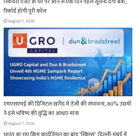
रिकवरी एजेंट के घर पर आने से एक दिन पहले सूचना देगा बैंक,
k
p
m
k
रिकॉर्ड होगी पूरी कॉल
August 7, 2026
एमएसएमई की डिजिटल खरीद में तेज़ी की संभावना, 80% उद्यमों
ने इसे भविष्य की वृद्धि का आधार माना
August 7, 2026
भारत आ रहा किम कार्दशियन का ब्रांड ‘स्किम्स’, दिल्ली-मुंबई में