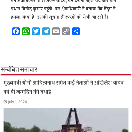
वन क्षेत्राधिकारी तारा शंकर यादव, वन दरोगा महेश चंद और ग्राम
प्रधान विनोद कुमार पहुंचे। वन क्षेत्राधिकारी ने बताया कि तेंदुए ने
हमला किया है। इसकी सूचना डीएफओ को भेजी जा रही है।
F
W
T
T
E
C
S
a
h
w
e
m
o
h
c
a
i
l
a
p
a
e
t
t
e
i
y
r
b
s
t
g
l
L
e
o
A
e
r
i
सम्बंधित समाचार
o
p
r
a
n
मुख्यमंत्री योगी आदित्यनाथ समेत कई नेताओं ने अखिलेश यादव
k
p
m
k
को दी जन्मदिन की बधाई
July 1, 2026