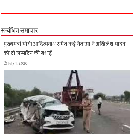
c
a
i
l
a
p
a
e
t
t
e
i
y
r
b
s
t
g
l
L
e
o
A
e
r
i
सम्बंधित समाचार
o
p
r
a
n
मुख्यमंत्री योगी आदित्यनाथ समेत कई नेताओं ने अखिलेश यादव
k
p
m
k
को दी जन्मदिन की बधाई
July 1, 2026