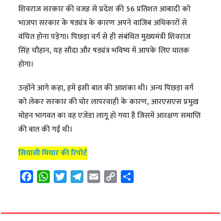
शिवराज सरकार की वजह से प्रदेश की 56 प्रतिशत आबादी को
भाजपा सरकार के षड्यंत्र के कारण अपने वाजिब अधिकारों से
वंचित होना पड़ेगा। पिछड़ा वर्ग से ही संबंधित मुख्यमंत्री शिवराज
सिंह चौहान, यह सौदा और षड्यंत्र भविष्य में आपके लिए घातक
होगा।
उन्होंने आगे कहा, हमें इसी बात की आशंका थी। अन्य पिछड़ा वर्ग
को लेकर सरकार की घोर लापरवाही के कारण, आरएसएस प्रमुख
मोहन भागवत का वह एजेंडा लागू हो गया है जिसमें आरक्षण समाप्ति
की बात की गई थी।
सियासी मियार की रिपोर्ट
F
W
T
T
E
C
S
a
h
w
e
m
o
h
c
a
i
l
a
p
a
e
t
t
e
i
y
r