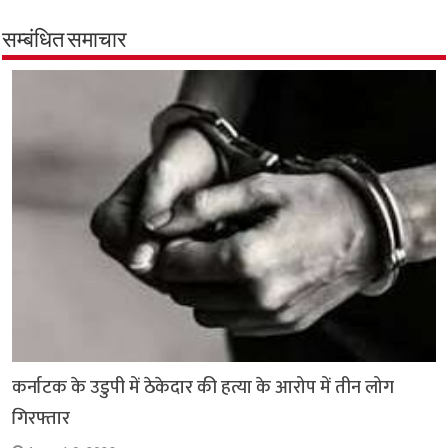
b
s
t
g
l
L
e
o
A
e
r
i
सम्बंधित समाचार
o
p
r
a
n
k
p
m
k
कर्नाटक के उडुपी में ठेकेदार की हत्या के आरोप में तीन लोग
गिरफ्तार