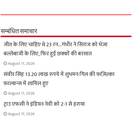
a
h
w
e
m
o
h
c
a
i
l
a
p
a
e
t
t
e
i
y
r
b
s
t
g
l
L
e
o
A
e
r
i
सम्बंधित समाचार
o
p
r
a
n
जीत के लिए चाहिए थे 23 रन…गंभीर ने सिराज को भेजा
k
p
m
k
बल्लेबाजी के लिए, फिर हुई छक्कों की बरसात
August 11, 2026
संवीर सिंह 13.20 लाख रुपये में शुभमन गिल की फ़ज़िल्का
फ़ाल्कन्स में शामिल हुए
August 11, 2026
ट्राउ एफसी ने इंडियन नेवी को 2-1 से हराया
August 11, 2026