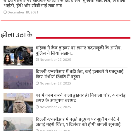
यादव परिवार पर आयकर के छापे से उखड़े सपा मुखिया अखिलेश, ले डाला
आईटी, ईडी और सीबीआई तक नाम
December 18, 2021
झोला उठा के
महिला ने कैब ड्राइवर पर लगाए बदसलूकी के आरोप,
पुलिस ने लिया संज्ञान..
November 27, 2025
दिल्ली-एनसीआर में बढ़ी ठंड, कई इलाकों में एक्यूआई
फिर ‘गंभीर’ स्थिति में पहुंचा
November 27, 2025
घर में काम करने वाला ड्राइवर ही निकला चोर, 4 करोड़
रुपए के आभूषण बरामद
November 27, 2025
दिल्ली-एनसीआर में बढ़ते प्रदूषण पर सुप्रीम कोर्ट ने
जताई गहरी चिंता, 1 दिसंबर को होगी अगली सुनवाई