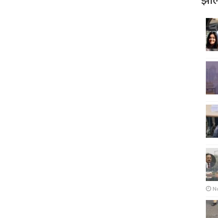
झोल
N