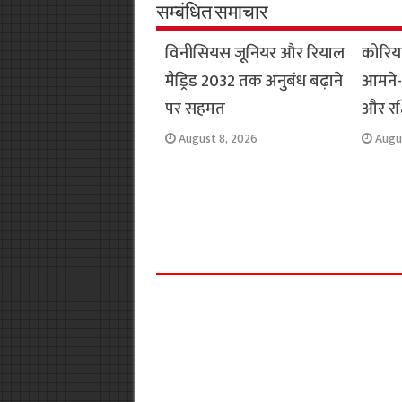
o
A
e
r
i
सम्बंधित समाचार
o
p
r
a
n
विनीसियस जूनियर और रियाल
कोरिया
k
p
m
k
मैड्रिड 2032 तक अनुबंध बढ़ाने
आमने-
पर सहमत
और रक्
August 8, 2026
Augu