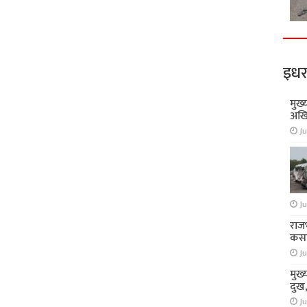
इधर
मुख्
अखि
Ju
Ju
राज
कसा
Ju
मुख्
दुख
Ju