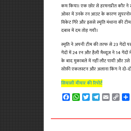
कम किया। एक छोर से हरमनप्रीत कौर ने स्व
ओवर में उनके रन आउट के कारण सुपरनोवास
विकेट गिरे और इससे स्मृति मंधाना की टीम 
दबाव में दम तोड़ गयी।
स्मृति ने अपनी टीम की तरफ से 23 गेंदों प
गेंदों में 24 रन और हैली मैथ्यूज ने 14 गेंदों
के बाद मुकाबले में नहीं लौट पायी और उस
सोफ़ी एकलस्टन और अलाना किंग ने दो-दो
सियासी मीयार की रिपोर्ट
F
W
T
T
E
C
a
h
w
e
m
o
c
a
i
l
a
p
e
t
t
e
i
y
b
s
t
g
l
L