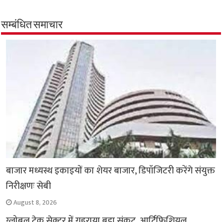
b
s
t
g
l
L
e
o
A
e
r
i
सम्बंधित समाचार
o
p
r
a
n
k
p
m
k
बाजार मध्यस्थ इकाइयों का शेयर बाजार, डिपॉजिटरी करेंगे संयुक्त
निरीक्षणः सेबी
August 8, 2026
ग्लोबल टेक सेक्टर में गहराया बड़ा संकट, आर्टिफिशियल