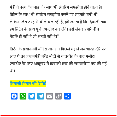
मंत्री ने कहा, ‘‘कनाडा के साथ भी अंतरिम समझौता होने वाला है।
ब्रिटेन के साथ भी अंतरिम समझौता करने पर सहमति बनी थी
लेकिन जिस तरह से चीजें चल रही हैं, हमें लगता है कि दिवाली तक
हम ब्रिटेन के साथ पूर्ण एफटीए कर लेंगे। इसे लेकर हमारे बीच
बैठकें हो रही हैं जो अच्छी रही हैं।’’
ब्रिटेन के प्रधानमंत्री बोरिस जॉनसन पिछले महीने जब भारत दौरे पर
आए थे तब प्रधानमंत्री नरेंद्र मोदी से बातचीत के बाद मसौदा
एफटीए के लिए अक्टूबर में दिवाली तक की समयसीमा तय की गई
थी।
सियासी मियार की रिपोर्ट
F
W
T
T
E
C
S
a
h
w
e
m
o
h
c
a
i
l
a
p
a
e
t
t
e
i
y
r