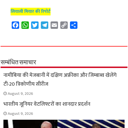
सियासी मियार की रिपोर्ट
F
W
T
T
E
C
S
a
h
w
e
m
o
h
c
a
i
l
a
p
a
e
t
t
e
i
y
r
b
s
t
g
l
L
e
o
A
e
r
i
सम्बंधित समाचार
o
p
r
a
n
नामीबिया की मेजबानी में दक्षिण अफ्रीका और जिम्बाब्व खेलेंगे
k
p
m
k
टी-20 त्रिकोणीय सीरीज
August 9, 2026
भारतीय जूनियर वेटलिफ्टरों का शानदार प्रदर्शन
August 9, 2026