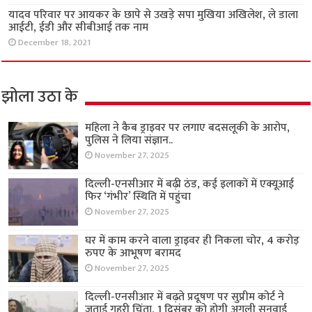
यादव परिवार पर आयकर के छापे से उखड़े सपा मुखिया अखिलेश, ले डाला
आईटी, ईडी और सीबीआई तक नाम
December 18, 2021
झोला उठा के
महिला ने कैब ड्राइवर पर लगाए बदसलूकी के आरोप,
पुलिस ने लिया संज्ञान..
November 27, 2025
दिल्ली-एनसीआर में बढ़ी ठंड, कई इलाकों में एक्यूआई
फिर ‘गंभीर’ स्थिति में पहुंचा
November 27, 2025
घर में काम करने वाला ड्राइवर ही निकला चोर, 4 करोड़
रुपए के आभूषण बरामद
November 27, 2025
दिल्ली-एनसीआर में बढ़ते प्रदूषण पर सुप्रीम कोर्ट ने
जताई गहरी चिंता, 1 दिसंबर को होगी अगली सुनवाई