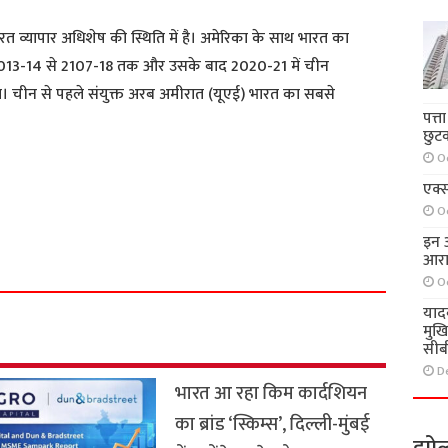
ारत व्यापार अधिशेष की स्थिति में है। अमेरिका के साथ भारत का
 2013-14 से 2107-18 तक और उसके बाद 2020-21 में चीन
ा। चीन से पहले संयुक्त अरब अमीरात (यूएई) भारत का सबसे
पत्त
छुट
O
एक्स
O
S
इन आ
h
आरा
a
O
r
याद
e
मुख
सीब
D
भारत आ रहा किम कार्दशियन
का ब्रांड ‘स्किम्स’, दिल्ली-मुंबई