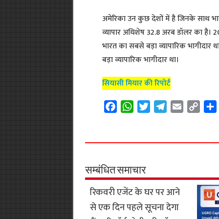
अमेरिका उन कुछ देशों में है जिनके साथ भ
व्यापार अधिशेष 32.8 अरब डॉलर का है।
भारत का सबसे बड़ा व्यापारिक भागीदार थ
बड़ा व्यापारिक भागीदार था।
सियासी मियार की रिपोर्ट
F
W
T
T
E
C
a
h
w
e
m
o
c
a
i
l
a
p
e
t
t
e
i
y
b
s
t
g
l
L
o
A
e
r
i
सम्बंधित समाचार
o
p
r
a
n
रिकवरी एजेंट के घर पर आने
k
p
m
k
से एक दिन पहले सूचना देगा