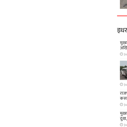
इधर
मुख्
अखि
Ju
Ju
राज
कसा
Ju
मुख्
दुख
Ju