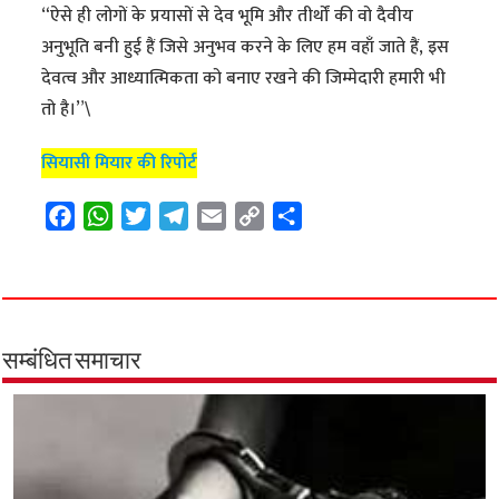
“ऐसे ही लोगों के प्रयासों से देव भूमि और तीर्थों की वो दैवीय
अनुभूति बनी हुई हैं जिसे अनुभव करने के लिए हम वहाँ जाते हैं, इस
देवत्व और आध्यात्मिकता को बनाए रखने की जिम्मेदारी हमारी भी
तो है।”\
सियासी मियार की रिपोर्ट
F
W
T
T
E
C
S
a
h
w
e
m
o
h
c
a
i
l
a
p
a
e
t
t
e
i
y
r
b
s
t
g
l
L
e
o
A
e
r
i
सम्बंधित समाचार
o
p
r
a
n
k
p
m
k