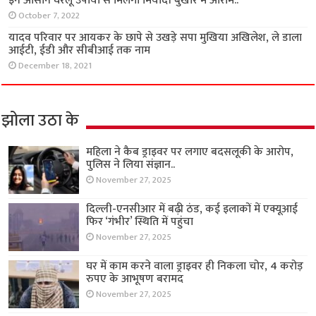
इन आसान घरेलू उपायों से मिलेगा मियादी बुखार में आराम..
October 7, 2022
यादव परिवार पर आयकर के छापे से उखड़े सपा मुखिया अखिलेश, ले डाला
आईटी, ईडी और सीबीआई तक नाम
December 18, 2021
झोला उठा के
महिला ने कैब ड्राइवर पर लगाए बदसलूकी के आरोप,
पुलिस ने लिया संज्ञान..
November 27, 2025
दिल्ली-एनसीआर में बढ़ी ठंड, कई इलाकों में एक्यूआई
फिर ‘गंभीर’ स्थिति में पहुंचा
November 27, 2025
घर में काम करने वाला ड्राइवर ही निकला चोर, 4 करोड़
रुपए के आभूषण बरामद
November 27, 2025