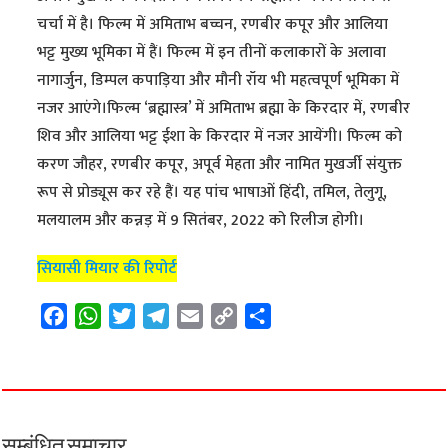
चर्चा में है। फिल्म में अमिताभ बच्चन, रणबीर कपूर और आलिया
भट्ट मुख्य भूमिका में हैं। फिल्म में इन तीनों कलाकारों के अलावा
नागार्जुन, डिम्पल कपाड़िया और मौनी रॉय भी महत्वपूर्ण भूमिका में
नजर आएंगे।फिल्म ‘ब्रह्मास्त्र’ में अमिताभ ब्रह्मा के किरदार में, रणबीर
शिव और आलिया भट्ट ईशा के किरदार में नजर आयेंगी। फिल्म को
करण जौहर, रणबीर कपूर, अपूर्व मेहता और नामित मुखर्जी संयुक्त
रूप से प्रोड्यूस कर रहे हैं। यह पांच भाषाओं हिंदी, तमिल, तेलुगू,
मलयालम और कन्नड़ में 9 सितंबर, 2022 को रिलीज होगी।
सियासी मियार की रिपोर्ट
F
W
T
T
E
C
S
a
h
w
e
m
o
h
c
a
i
l
a
p
a
e
t
t
e
i
y
r
b
s
t
g
l
L
e
o
A
e
r
i
सम्बंधित समाचार