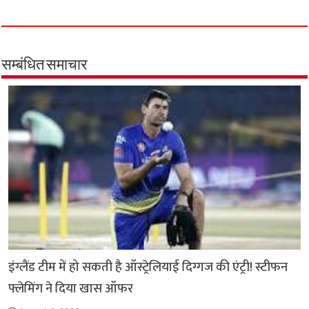
c
a
i
l
a
p
a
e
t
t
e
i
y
r
b
s
t
g
l
L
e
o
A
e
r
i
सम्बंधित समाचार
o
p
r
a
n
k
p
m
k
इंग्लैंड टीम में हो सकती है ऑस्ट्रेलियाई दिग्गज की एंट्री! स्टीफन
फ्लेमिंग ने दिया खास ऑफर