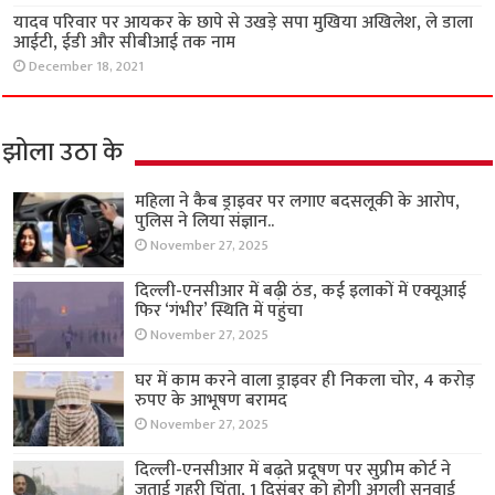
यादव परिवार पर आयकर के छापे से उखड़े सपा मुखिया अखिलेश, ले डाला
आईटी, ईडी और सीबीआई तक नाम
December 18, 2021
झोला उठा के
महिला ने कैब ड्राइवर पर लगाए बदसलूकी के आरोप,
पुलिस ने लिया संज्ञान..
November 27, 2025
दिल्ली-एनसीआर में बढ़ी ठंड, कई इलाकों में एक्यूआई
फिर ‘गंभीर’ स्थिति में पहुंचा
November 27, 2025
घर में काम करने वाला ड्राइवर ही निकला चोर, 4 करोड़
रुपए के आभूषण बरामद
November 27, 2025
दिल्ली-एनसीआर में बढ़ते प्रदूषण पर सुप्रीम कोर्ट ने
जताई गहरी चिंता, 1 दिसंबर को होगी अगली सुनवाई