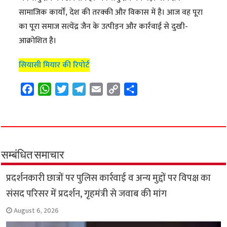
सामाजिक कार्यों, देश की तरक्की और विकास में है। आज वह पूरा
का पूरा समाज सत्येंद्र जैन के उत्पीड़न और कार्रवाई से दुखी-
आक्रोशित है।
सियासी मियार की रिपोर्ट
F
W
T
T
E
C
S
a
h
w
e
m
o
h
c
a
i
l
a
p
a
e
t
t
e
i
y
r
b
s
t
g
l
L
e
o
A
e
r
i
सम्बंधित समाचार
o
p
r
a
n
प्रदर्शनकारी छात्रों पर पुलिस कार्रवाई व अन्य मुद्दों पर विपक्ष का
k
p
m
k
संसद परिसर में प्रदर्शन, गृहमंत्री से जवाब की मांग
August 6, 2026