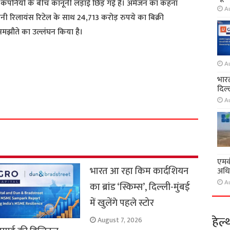
नों कंपनियों के बीच कानूनी लड़ाई छिड़ गई है। अमेजन का कहना
A
 रिलायंस रिटेल के साथ 24,713 करोड़ रुपये का बिक्री
मझौते का उल्लंघन किया है।
A
भारत
S
दिल्
h
A
a
r
e
एमवी
भारत आ रहा किम कार्दशियन
अधि
A
का ब्रांड ‘स्किम्स’, दिल्ली-मुंबई
में खुलेंगे पहले स्टोर
हेल्
August 7, 2026