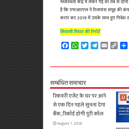
मध्यस्थता केंद्र में लेकर गई थी तब से दो
है कि एफआरएल ने रिलायंस समूह की कंपनी
करार कर 2019 में उसके साथ हुए निवेश स
सियासी मियार की रिपोर्ट
F
W
T
T
E
C
a
h
w
e
m
o
c
a
i
l
a
p
e
t
t
e
i
y
b
s
t
g
l
L
o
A
e
r
i
सम्बंधित समाचार
o
p
r
a
n
रिकवरी एजेंट के घर पर आने
k
p
m
k
से एक दिन पहले सूचना देगा
बैंक, रिकॉर्ड होगी पूरी कॉल
August 7, 2026