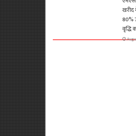
एमएस
खरीद म
80% उद
वृद्धि
Augu