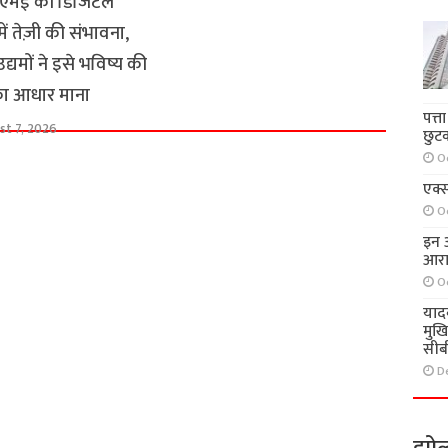
एमई की डिजिटल
ें तेज़ी की संभावना,
्यमों ने इसे भविष्य की
 का आधार माना
पत्त
st 7, 2026
छुट
O
एक्स
O
इन आ
आरा
O
याद
मुख
सीब
D