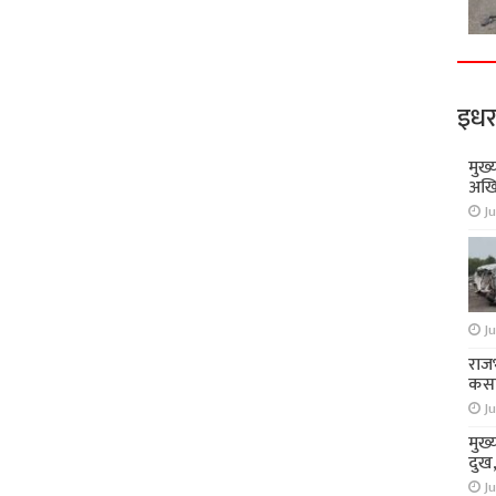
इधर
मुख्
अखि
Ju
Ju
राज
कसा
Ju
मुख्
दुख
Ju