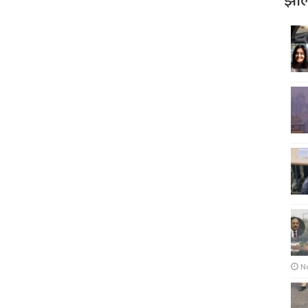
झोल
N