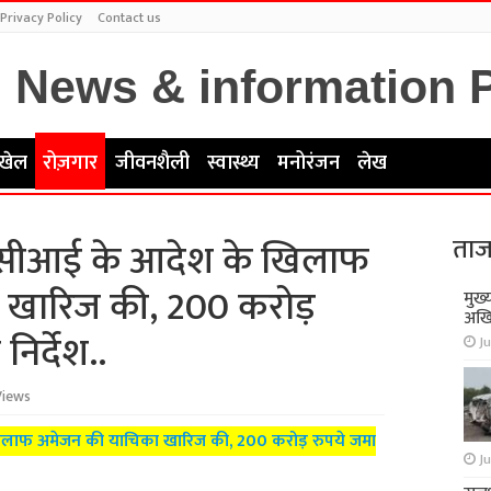
Privacy Policy
Contact us
खेल
रोज़गार
जीवनशैली
स्वास्थ्य
मनोरंजन
लेख
ताज
ीसीआई के आदेश के खिलाफ
 खारिज की, 200 करोड़
मुख्
अखि
िर्देश..
Ju
Views
लाफ अमेजन की याचिका खारिज की, 200 करोड़ रुपये जमा
Ju