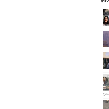
झोल
N