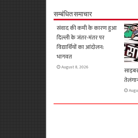
b
s
t
g
l
L
o
A
e
r
i
सम्बंधित समाचार
o
p
r
a
n
संवाद की कमी के कारण हुआ
k
p
m
k
दिल्ली के जंतर-मंतर पर
विद्यार्थियों का आंदोलन:
भागवत
August 8, 2026
साइबर क
तेलंगान
Augu