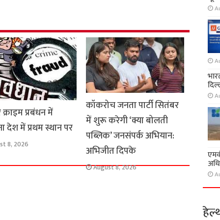
e
A
A
भारत
दिल्
A
कॉकरोच जनता पार्टी सितंबर
्राइम प्रबंधन में
में शुरू करेगी ‘क्या बोलती
ा देश में प्रथम स्थान पर
पब्लिक’ जनसंपर्क अभियान:
st 8, 2026
अभिजीत दिपके
एमवी
अधि
August 8, 2026
A
हेल्