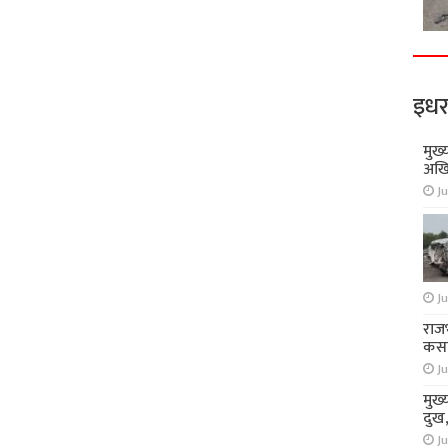
इधर
मुख्
अखि
Ju
Ju
राज
कसा
Ju
मुख्
दुख
Ju