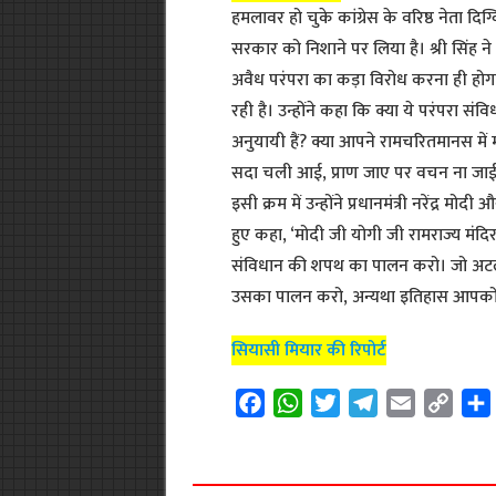
हमलावर हो चुके कांग्रेस के वरिष्ठ नेता दि
सरकार को निशाने पर लिया है। श्री सिंह ने 
अवैध परंपरा का कड़ा विरोध करना ही होगा
रही है। उन्होंने कहा कि क्या ये परंपरा संव
अनुयायी हैं? क्या आपने रामचरितमानस में 
सदा चली आई, प्राण जाए पर वचन ना जाई”
इसी क्रम में उन्होंने प्रधानमंत्री नरेंद्र म
हुए कहा, ‘मोदी जी योगी जी रामराज्य मं
संविधान की शपथ का पालन करो। जो अटल
उसका पालन करो, अन्यथा इतिहास आपको क
सियासी मियार की रिपोर्ट
F
W
T
T
E
C
a
h
w
e
m
o
c
a
i
l
a
p
e
t
t
e
i
y