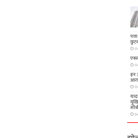
पत्त
छुट
O
एक्स
O
इन आ
आरा
O
याद
मुख
सीब
D