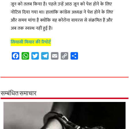
जून को तलब किया है। पहले उन्हें आठ जून को पेश होने के लिए
नोटिस दिया गया था। हालांकि कांग्रेस अध्यक्ष ने पेश होने के लिए
और समय मांगा है क्योंकि वह कोरोना वायरस से संक्रमित हैं और
अब तक स्वस्थ नहीं हुई हैं।
सियासी मियार की रिपोर्ट
F
W
T
T
E
C
S
a
h
w
e
m
o
h
c
a
i
l
a
p
a
e
t
t
e
i
y
r
b
s
t
g
l
L
e
o
A
e
r
i
सम्बंधित समाचार
o
p
r
a
n
k
p
m
k