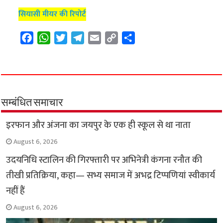
सियासी मीयर की रिपोर्ट
F
W
T
T
E
C
S
a
h
w
e
m
o
h
c
a
i
l
a
p
a
e
t
t
e
i
y
r
b
s
t
g
l
L
e
o
A
e
r
i
सम्बंधित समाचार
o
p
r
a
n
इरफान और अंजना का जयपुर के एक ही स्कूल से था नाता
k
p
m
k
August 6, 2026
उदयनिधि स्टालिन की गिरफ्तारी पर अभिनेत्री कंगना रनौत की
तीखी प्रतिक्रिया, कहा— सभ्य समाज में अभद्र टिप्पणियां स्वीकार्य
नहीं हैं
August 6, 2026