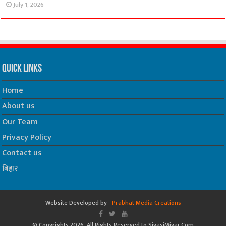
July 1, 2026
Quick Links
Home
About us
Our Team
Privacy Policy
Contact us
बिहार
Website Developed by -
Prabhat Media Creations
© Copyrights 2026, All Rights Reserved to SiyasiMiyar.Com