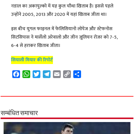
नडाल का अकापुल्को में यह कुल चौथा खिताब है। इससे पहले
उन्होंने 2005, 2013 और 2020 में यहां खिताब जीता था।
इस बीच युगल फाइनल में फेलिसियानो लोपेज और स्टेफनोस
सिटसिपास ने मार्सेलो अरेवालो और जीन जूलियन रोजर को 7-5,
6-4 से हराकर खिताब जीता।
सियासी मियार की रिपोर्ट
F
W
T
T
E
C
S
a
h
w
e
m
o
h
c
a
i
l
a
p
a
e
t
t
e
i
y
r
b
s
t
g
l
L
e
o
A
e
r
i
सम्बंधित समाचार
o
p
r
a
n
k
p
m
k