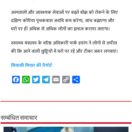
अस्पतालों और आवश्यक सेवाओं पर बढ़ते बोझ को रोकने के लिए
दक्षिण कोरिया पृथकवास अवधि कम करेगा, जांच बढ़ाएगा और
घरों पर ही अधिक से अधिक लोगों का इलाज कराया जाएगा।
स्वास्थ्य मंत्रालय के वरिष्ठ अधिकारी पार्क हयांग ने लोगों से अपील
की कि आने वाली छुट्टियों में घरों पर रहें और टीका जरूर लगवाएं।
सियासी मियार की रिपोर्ट
F
W
T
T
E
C
S
a
h
w
e
m
o
h
c
a
i
l
a
p
a
e
t
t
e
i
y
r
b
s
t
g
l
L
e
o
A
e
r
i
सम्बंधित समाचार
o
p
r
a
n