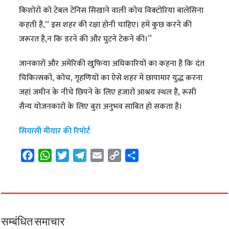
किशोरों को टेबल टेनिस सिखाने वाली कोच विक्टोरिया बालेसिना
कहती हैं,‘‘ इस शहर की रक्षा होनी चाहिए। हमें कुछ करने की
जरूरत है,न कि डरने की और घुटने टेकने की।’’
जानकारों और अमेरिकी खुफिया अधिकारियों का कहना है कि दंत
चिकित्सकों, कोच, गृहणियों का ऐसे शहर में छापामार युद्ध करना
जहां जमीन के नीचे छिपने के लिए हजारों आश्रय स्थल हैं, रूसी
सैन्य योजनकारों के लिए बुरा अनुभव साबित हो सकता है।
सियासी मीयार की रिपोर्ट
F
W
T
T
E
C
S
a
h
w
e
m
o
h
c
a
i
l
a
p
a
e
t
t
e
i
y
r
b
s
t
g
l
L
e
o
A
e
r
i
सम्बंधित समाचार