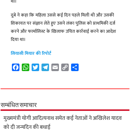
था।
दुबे ने कहा कि महिला उससे कई दिन पहले मिली थी और उसकी
शिकायत पर संज्ञान लेते हुए उसने लंका पुलिस को प्राथमिकी दर्ज
करने और फार्मासिस्ट के खिलाफ उचित कार्रवाई करने का आदेश
दिया था।
सियासी मियार की रिपोर्ट
F
W
T
T
E
C
S
a
h
w
e
m
o
h
c
a
i
l
a
p
a
e
t
t
e
i
y
r
b
s
t
g
l
L
e
o
A
e
r
i
सम्बंधित समाचार
o
p
r
a
n
मुख्यमंत्री योगी आदित्यनाथ समेत कई नेताओं ने अखिलेश यादव
k
p
m
k
को दी जन्मदिन की बधाई