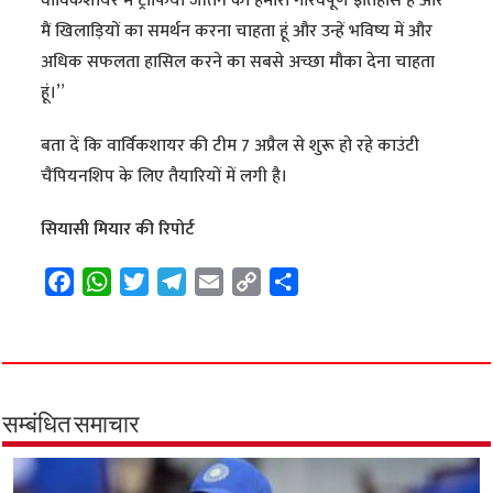
वार्विकशायर में ट्राफियां जीतने का हमारा गौरवपूर्ण इतिहास है और
मैं खिलाड़ियों का समर्थन करना चाहता हूं और उन्हें भविष्य में और
अधिक सफलता हासिल करने का सबसे अच्छा मौका देना चाहता
हूं।”
बता दें कि वार्विकशायर की टीम 7 अप्रैल से शुरू हो रहे काउंटी
चैंपियनशिप के लिए तैयारियों में लगी है।
सियासी मियार की रिपोर्ट
F
W
T
T
E
C
S
a
h
w
e
m
o
h
c
a
i
l
a
p
a
e
t
t
e
i
y
r
b
s
t
g
l
L
e
o
A
e
r
i
सम्बंधित समाचार
o
p
r
a
n
k
p
m
k