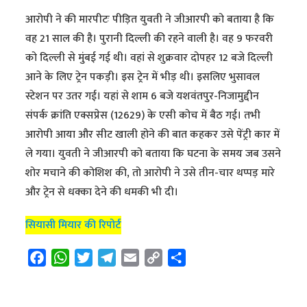
आरोपी ने की मारपीटः पीड़ित युवती ने जीआरपी को बताया है कि
वह 21 साल की है। पुरानी दिल्ली की रहने वाली है। वह 9 फरवरी
को दिल्ली से मुंबई गई थी। वहां से शुक्रवार दोपहर 12 बजे दिल्ली
आने के लिए ट्रेन पकड़ी। इस ट्रेन में भीड़ थी। इसलिए भुसावल
स्टेशन पर उतर गई। यहां से शाम 6 बजे यशवंतपुर-निजामुद्दीन
संपर्क क्रांति एक्सप्रेस (12629) के एसी कोच में बैठ गई। तभी
आरोपी आया और सीट खाली होने की बात कहकर उसे पेंट्री कार में
ले गया। युवती ने जीआरपी को बताया कि घटना के समय जब उसने
शोर मचाने की कोशिश की, तो आरोपी ने उसे तीन-चार थप्पड़ मारे
और ट्रेन से धक्का देने की धमकी भी दी।
सियासी मियार की रिपोर्ट
F
W
T
T
E
C
S
a
h
w
e
m
o
h
c
a
i
l
a
p
a