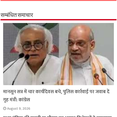
e
t
t
e
i
y
r
b
s
t
g
l
L
e
o
A
e
r
i
सम्बंधित समाचार
o
p
r
a
n
k
p
m
k
मानसून सत्र में चार कार्यदिवस बचे, पुलिस कार्रवाई पर जवाब दें
गृह मंत्री: कांग्रेस
August 9, 2026