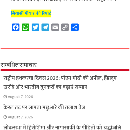
सियासी मीयार की रिपोर्ट
F
W
T
T
E
C
S
a
h
w
e
m
o
h
c
a
i
l
a
p
a
e
t
t
e
i
y
r
b
s
t
g
l
L
e
o
A
e
r
i
सम्बंधित समाचार
o
p
r
a
n
राष्ट्रीय हथकरघा दिवस 2026: पीएम मोदी की अपील, हैंडलूम
k
p
m
k
खरीदें और भारतीय बुनकरों का बढ़ाएं सम्मान
August 7, 2026
केरल तट पर लापता मछुआरे की तलाश तेज
August 7, 2026
लोकसभा में हिरोशिमा और नागासाकी के पीड़ितों को श्रद्धांजलि