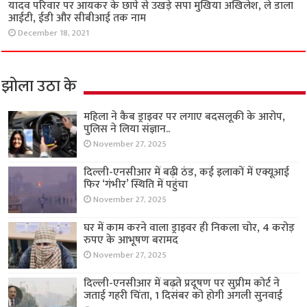
यादव परिवार पर आयकर के छापे से उखड़े सपा मुखिया अखिलेश, ले डाला
आईटी, ईडी और सीबीआई तक नाम
December 18, 2021
झोला उठा के
महिला ने कैब ड्राइवर पर लगाए बदसलूकी के आरोप,
पुलिस ने लिया संज्ञान..
November 27, 2025
दिल्ली-एनसीआर में बढ़ी ठंड, कई इलाकों में एक्यूआई
फिर ‘गंभीर’ स्थिति में पहुंचा
November 27, 2025
घर में काम करने वाला ड्राइवर ही निकला चोर, 4 करोड़
रुपए के आभूषण बरामद
November 27, 2025
दिल्ली-एनसीआर में बढ़ते प्रदूषण पर सुप्रीम कोर्ट ने
जताई गहरी चिंता, 1 दिसंबर को होगी अगली सुनवाई