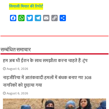
सियासी मियार की रिपोर्ट
F
W
T
T
E
C
S
a
h
w
e
m
o
h
c
a
i
l
a
p
a
e
t
t
e
i
y
r
b
s
t
g
l
L
e
o
A
e
r
i
सम्बंधित समाचार
o
p
r
a
n
हम अब भी ईरान के साथ समझौता करना चाहते हैं :ट्रंप
k
p
m
k
August 6, 2026
नाइजीरिया में आतंकवादी हमलों में बंधक बनाए गए 308
नागरिकों को छुड़ाया गया
August 6, 2026