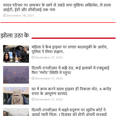
यादव परिवार पर आयकर के छापे से उखड़े सपा मुखिया अखिलेश, ले डाला
आईटी, ईडी और सीबीआई तक नाम
December 18, 2021
झोला उठा के
महिला ने कैब ड्राइवर पर लगाए बदसलूकी के आरोप,
पुलिस ने लिया संज्ञान..
November 27, 2025
दिल्ली-एनसीआर में बढ़ी ठंड, कई इलाकों में एक्यूआई
फिर ‘गंभीर’ स्थिति में पहुंचा
November 27, 2025
घर में काम करने वाला ड्राइवर ही निकला चोर, 4 करोड़
रुपए के आभूषण बरामद
November 27, 2025
दिल्ली-एनसीआर में बढ़ते प्रदूषण पर सुप्रीम कोर्ट ने
जताई गहरी चिंता, 1 दिसंबर को होगी अगली सुनवाई