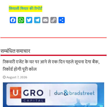
सियासी मियार की रिपोर्ट
F
W
T
T
E
C
S
a
h
w
e
m
o
h
c
a
i
l
a
p
a
e
t
t
e
i
y
r
b
s
t
g
l
L
e
o
A
e
r
i
सम्बंधित समाचार
o
p
r
a
n
रिकवरी एजेंट के घर पर आने से एक दिन पहले सूचना देगा बैंक,
k
p
m
k
रिकॉर्ड होगी पूरी कॉल
August 7, 2026