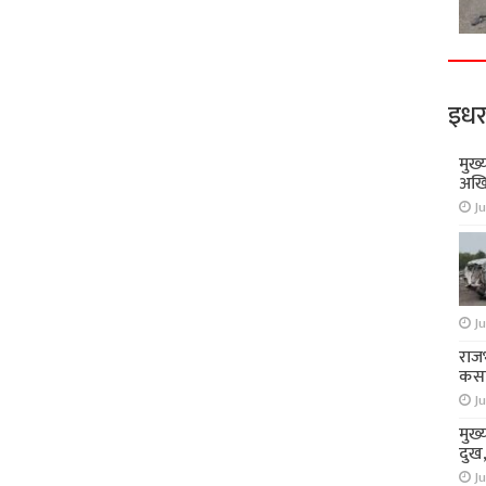
इधर
मुख्
अखि
Ju
Ju
राज
कसा
Ju
मुख्
दुख
Ju