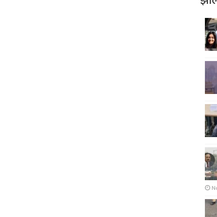
झोल
N