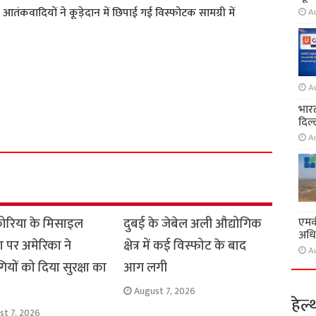
आतंकवादियों ने कूड़ेदान में छिपाई गई विस्फोटक सामग्री में
A
A
S
भारत
h
दिल्
a
A
r
e
एमवी
कोरिया के मिसाइल
दुबई के जेबेल अली औद्योगिक
अधि
ण पर अमेरिका ने
क्षेत्र में कई विस्फोट के बाद
A
यों को दिया सुरक्षा का
आग लगी
August 7, 2026
हेल्
st 7, 2026