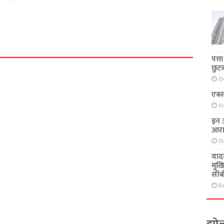
पत्त
छुट
O
एक्स
O
इन आ
आरा
O
याद
मुख
सीब
D