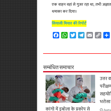
एक वाहन वहां से गुजर रहा था, तभी अज्ञात 
धमाका कर दिया।
सियासी मियार की रिपोर्ट
F
W
T
T
E
C
a
h
w
e
m
o
c
a
i
l
a
p
e
t
t
e
i
y
b
s
t
g
l
L
o
A
e
r
i
सम्बंधित समाचार
o
p
r
a
n
उत्तर 
k
p
m
k
परीक्ष
सहयोगि
भरोसा
कांगो में इबोला के प्रकोप से
Augu